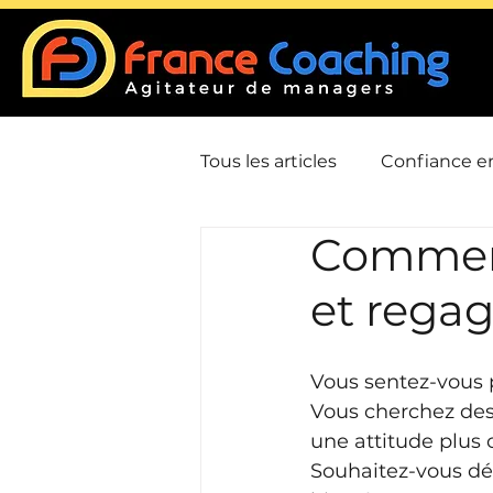
Tous les articles
Confiance en
Comment
Communication
Confli
et rega
Leadership / Charisme
Vous sentez-vous p
Vous cherchez des
Gestion du temps / Priorisat
une attitude plus 
Souhaitez-vous déc