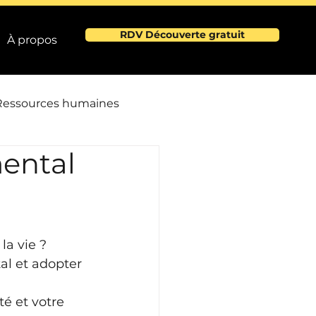
RDV Découverte gratuit
À propos
Ressources humaines
ental
e
e
a vie ? 
al et adopter 
é et votre 