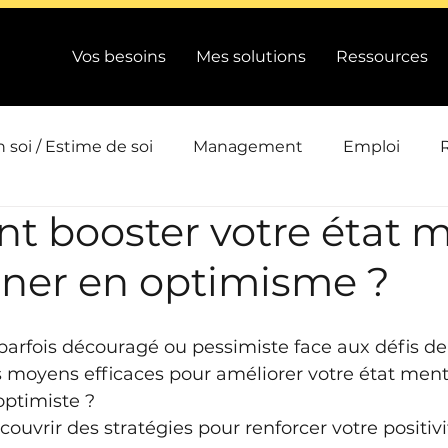
Vos besoins
Mes solutions
Ressources
 soi / Estime de soi
Management
Emploi
 booster votre état m
ts
Intelligence collective
Efficacité / Performanc
gner en optimisme ?
Conduite de changement / QVCT
Emotions / Energi
arfois découragé ou pessimiste face aux défis de l
 moyens efficaces pour améliorer votre état ment
ion
Actualité
optimiste ? 
ouvrir des stratégies pour renforcer votre positivit