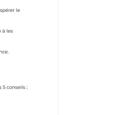
spérer le 
 à les 
nce.
5 conseils :