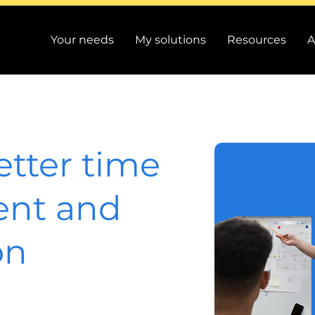
Your needs
My solutions
Resources
A
etter time
nt and
on