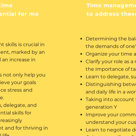
time
Time managemen
ntial for me
to address thes
Determining the bal
ills is crucial in
the demands of one'
ment, marked by an
Organize your time a
 an increase in
Clarify your role as
the importance of ta
 not only help you
Learn to delegate, s
ieve your goals
Distinguishing betw
uce stress and
and daily life in a w
e.
Taking into account 
es, delegate, and
generation Y
ial skills for
Improve your commu
creasingly
understand your cu
and for thriving in
Learn to negotiate d
life.