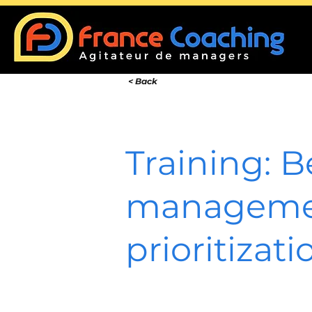
< Back
Training: B
manageme
prioritizati