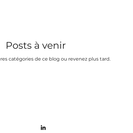
ns / Energie
Posts à venir
es catégories de ce blog ou revenez plus tard.
Informations
Mentions légales
Politique de cookies
Politique de confidentialité
Conditions d'utilisation et de vente
Contact
07 83 72 28 24