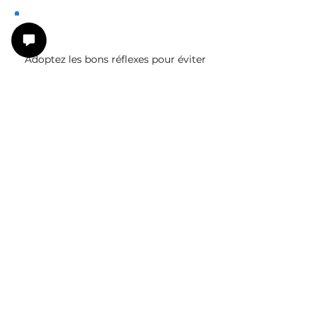
Prévenir et gérer les conflits
Adoptez les bons réflexes pour éviter
les tensions, résoudre les conflits,
trouver des consensus et promouvoir
l’harmonie.
Lire plus >
Je profite de ma 1ère séance offerte
Liens rapides
Vos besoins
Mes solutions