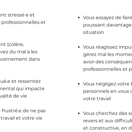
t stressé·e et
Vous essayez de faire
 professionnelles et
poussant davantage, 
situation
t (colère,
Vous réagissez impu
avez du mal à les
gérez mal les momen
iscernement dans
avoir des conséquenc
professionnelles et 
ué.e et ressentez
Vous négligez votre 
mental qui impacte
personnels en vous
alité de vie
votre travail
frustré.e de ne pas
Vous cherchez des so
travail et votre vie
revers et aux difficu
et constructive, en 