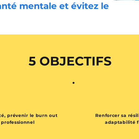
nté mentale et évitez le
5 OBJECTIFS
té, prévenir le burn out
Renforcer sa rési
 professionnel
adaptabilité