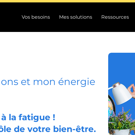
Vos besoins
Mes solutions
Ressources
ons et mon énergie
à la fatigue !
le de votre bien-être.