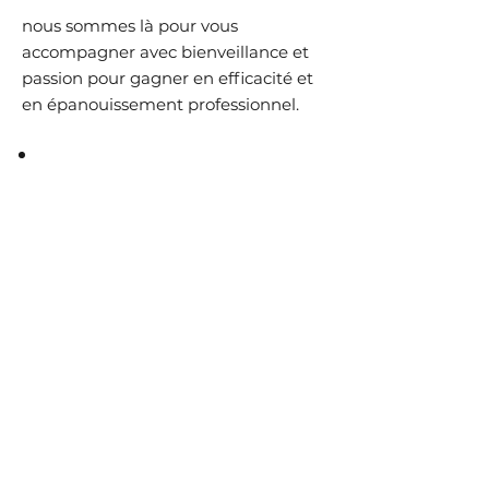
nous sommes là pour vous
accompagner avec bienveillance et
passion pour gagner en efficacité et
en épanouissement professionnel.
🗣 Dirigeant.e.s, DRH, managers
séniors
💥 Tous domaines d’activités,
secteur privé / secteur public
🔥 Besoin d'être plus efficace et
plus serein⸱e, en tout lieu et en
tout temps
🚀 Des enjeux de transformation
nécessaires à la croissance de
votre organisation ou de votre
carrière