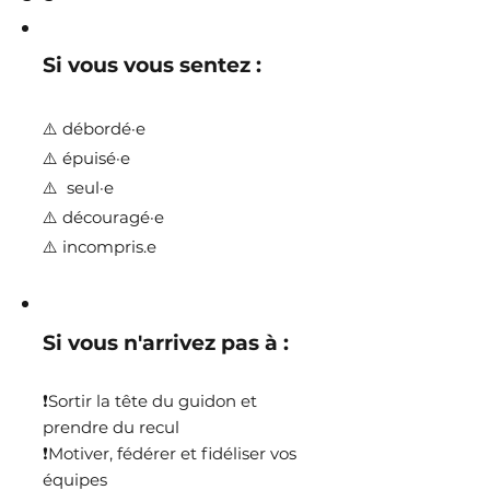
Si vous vous sentez :
⚠️ débordé·e
⚠️ épuisé·e
⚠️ seul·e
⚠️ découragé·e
⚠️ incompris.e
Si vous n'arrivez pas à
:
❗Sortir la tête du guidon et
prendre du recul
❗Motiver, fédérer et fidéliser vos
équipes