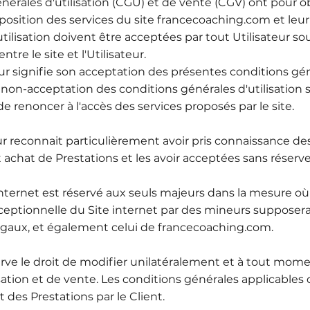
nérales d'utilisation (CGU) et de vente (CGV) ont pour o
osition des services du site francecoaching.com et leur uti
tilisation doivent être acceptées par tout Utilisateur so
ntre le site et l'Utilisateur.
teur signifie son acceptation des présentes conditions gén
non-acceptation des conditions générales d'utilisation s
t de renoncer à l'accès des services proposés par le site.
sateur reconnait particulièrement avoir pris connaissance 
t achat de Prestations et les avoir acceptées sans réserv
e internet est réservé aux seuls majeurs dans la mesure 
 exceptionnelle du Site internet par des mineurs supposera
égaux, et également celui de francecoaching.com.
rve le droit de modifier unilatéralement et à tout mom
isation et de vente. Les conditions générales applicable
des Prestations par le Client.