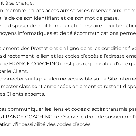
nt à sa charge.
r non membre n'a pas accès aux services réservés aux me
r à l'aide de son identifiant et de son mot de passe.
nt disposer de tout le matériel nécessaire pour bénéfici
moyens informatiques et de télécommunications permetta
aiement des Prestations en ligne dans les conditions fixées
ectement le lien et les codes d’accès à l’adresse email
 que FRANCE COACHING n’est pas responsable d’une que
r le Client.
connecter sur la plateforme accessible sur le Site interne
 master class sont annoncées en amont et restent dispo
les Clients absents.
e pas communiquer les liens et codes d’accès transmis 
s.FRANCE COACHING se réserve le droit de suspendre l’a
ation d’incessibilité des codes d’accès.