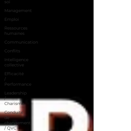
soi
Management
Emploi
Ressources
humaines
Communication
Conflits
Intelligence
collective
Efficacité
/
Performance
Leadership
/
Charisme
Conduite
de
changement
/ QVCT