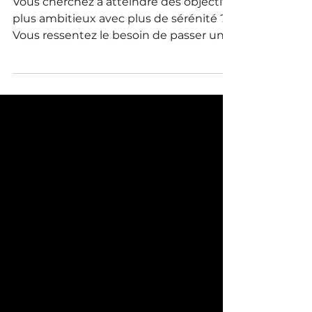
professionnelle ?
Vous cherchez à atteindre des objectifs
plus ambitieux avec plus de sérénité ?
Vous ressentez le besoin de passer un
cap dans votre développement
professionnel ? Vous souhaitez être
plus efficace, impactant et aligné dans
votre travail ?