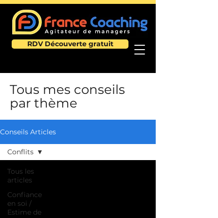
RDV Découverte gratuit
Tous mes conseils
par thème
Conseils Articles
Conflits
Tous les
articles
Confiance
en soi /
Estime de