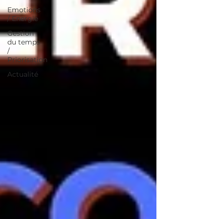
Emotions
/ Energie
Gestion
du temps
/
Priorisation
Actualité