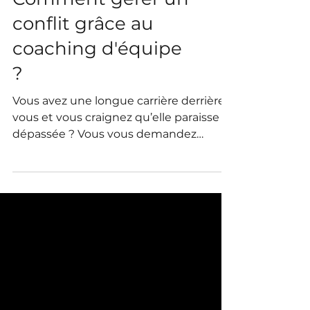
Comment gérer un
conflit grâce au
coaching d'équipe
?
Vous avez une longue carrière derrière
vous et vous craignez qu’elle paraisse
dépassée ? Vous vous demandez
comment présenter votre expérience
sans tomber dans la redite ? Vous
voulez montrer que vous êtes toujours
en phase avec les enjeux actuels du
marché ?