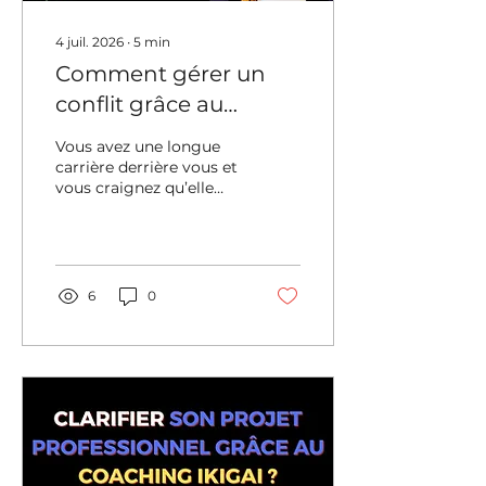
4 juil. 2026
∙
5
min
Comment gérer un
conflit grâce au
coaching d'équipe ?
Vous avez une longue
carrière derrière vous et
vous craignez qu’elle
paraisse dépassée ?
Vous vous demandez
comment présenter
votre expérience sans
tomber dans la redite ?
6
0
Vous voulez montrer
que vous êtes toujours
en phase avec les enjeux
actuels du marché ?