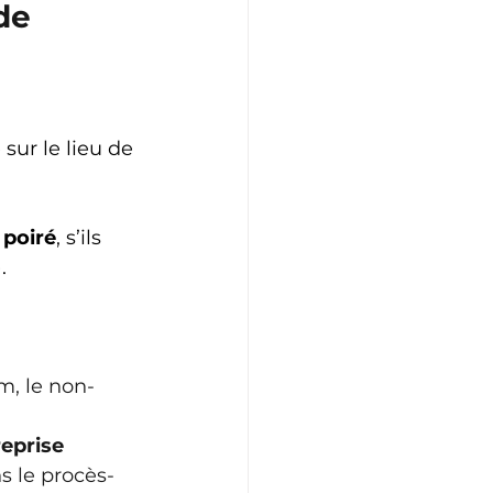
de 
sur le lieu de 
e poiré
, s’ils 
.
, le non-
reprise 
 le procès-