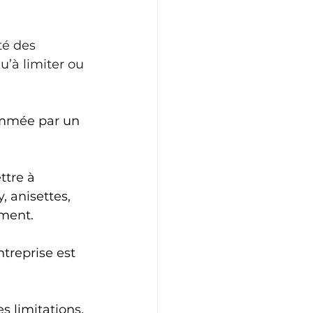
té des 
u’à limiter ou 
ommée par un 
ttre à 
, anisettes, 
ment. 
ntreprise est 
s limitations. 