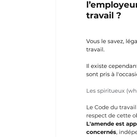
l’employeur
travail ? 
Vous le savez, lég
travail. 
Il existe cependan
sont pris à l'occas
Les spiritueux (whi
Le Code du travail
respect de cette ob
L'amende est appli
concernés
, indép