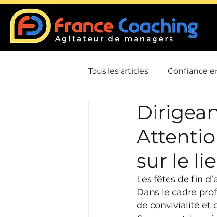
Tous les articles
Confiance en
Dirigean
Communication
Confli
Attentio
Leadership / Charisme
sur le li
Les fêtes de fin d
Gestion du temps / Priorisat
Dans le cadre prof
de convivialité et 