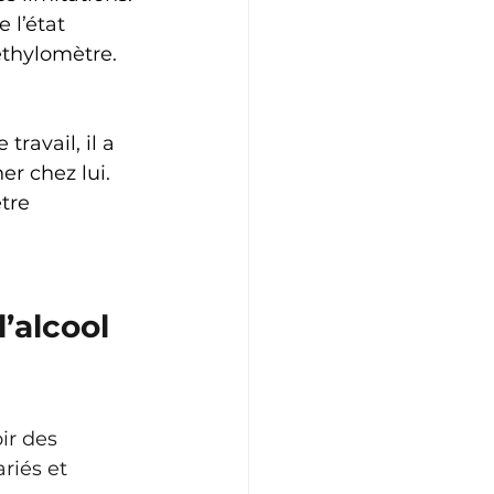
 l’état 
 éthylomètre. 
ravail, il a 
r chez lui.  
tre 
’alcool 
r des 
riés et 