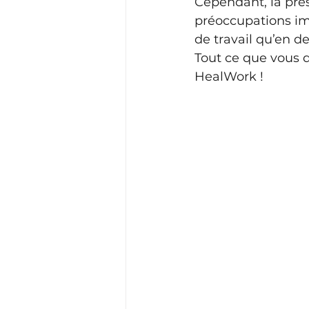
Cependant, la prés
préoccupations imp
de travail qu’en d
Tout ce que vous d
HealWork !