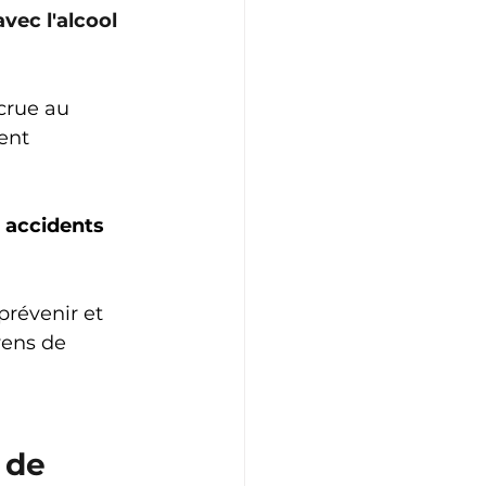
vec l'alcool 
crue au 
ent 
 accidents 
prévenir et 
yens de 
 de 