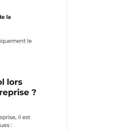
e la 
tiquement le 
l lors 
reprise ?
rise, il est 
ues :