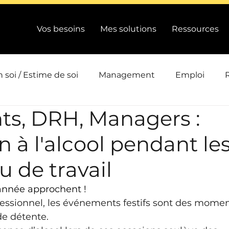
Vos besoins
Mes solutions
Ressources
 soi / Estime de soi
Management
Emploi
ts, DRH, Managers :
ts
Intelligence collective
Efficacité / Performanc
n à l'alcool pendant les
Conduite de changement / QVCT
Emotions / Energi
eu de travail
’année approchent ! 
ion
Actualité
essionnel, les événements festifs sont des moment
de détente. 