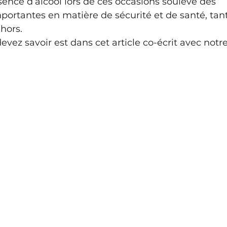
ence d’alcool lors de ces occasions soulève des 
ortantes en matière de sécurité et de santé, tant 
ehors.
evez savoir est dans cet article co-écrit avec notr