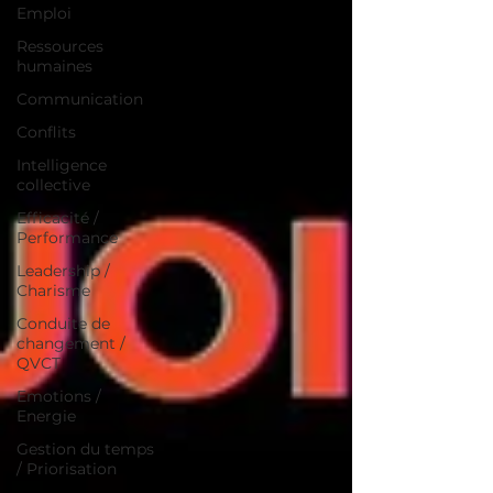
Emploi
Ressources
humaines
Communication
Conflits
Intelligence
collective
Efficacité /
Performance
Leadership /
Charisme
Conduite de
changement /
QVCT
Emotions /
Energie
Gestion du temps
/ Priorisation