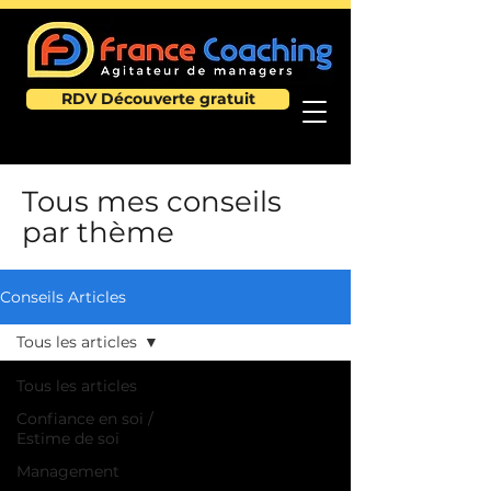
RDV Découverte gratuit
Tous mes conseils
par thème
Conseils Articles
Tous les articles
Tous les articles
Confiance en soi /
Estime de soi
Management