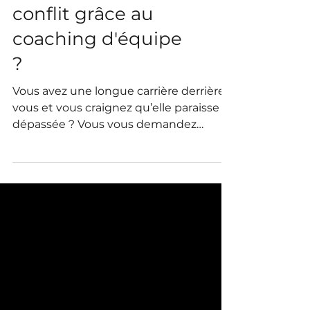
Comment gérer un
conflit grâce au
coaching d'équipe
?
Vous avez une longue carrière derrière
vous et vous craignez qu’elle paraisse
dépassée ? Vous vous demandez
comment présenter votre expérience
sans tomber dans la redite ? Vous
voulez montrer que vous êtes toujours
en phase avec les enjeux actuels du
marché ?