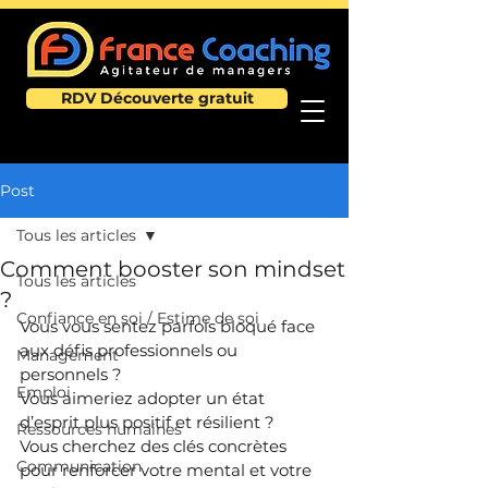
RDV Découverte gratuit
Post
Tous les articles
Comment booster son mindset
Tous les articles
?
Confiance en soi / Estime de soi
Vous vous sentez parfois bloqué face 
aux défis professionnels ou 
Management
personnels ?
Emploi
Vous aimeriez adopter un état 
d’esprit plus positif et résilient ?
Ressources humaines
Vous cherchez des clés concrètes 
Communication
pour renforcer votre mental et votre 