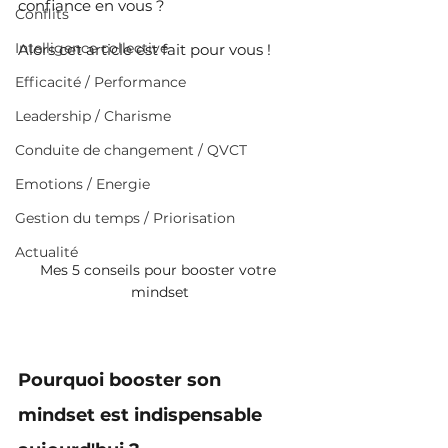
confiance en vous ?
Conflits
Intelligence collective
Alors cet article est fait pour vous !
Efficacité / Performance
Leadership / Charisme
Conduite de changement / QVCT
Emotions / Energie
Gestion du temps / Priorisation
Actualité
Mes 5 conseils pour booster votre 
mindset
Pourquoi booster son 
mindset est indispensable 