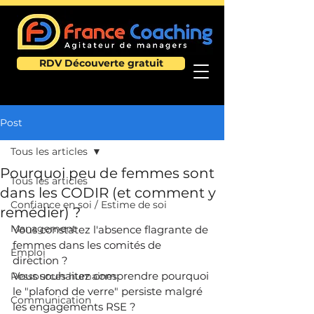
RDV Découverte gratuit
Post
Tous les articles
Pourquoi peu de femmes sont
Tous les articles
dans les CODIR (et comment y
Confiance en soi / Estime de soi
remédier) ?
Management
Vous constatez l'absence flagrante de 
femmes dans les comités de 
Emploi
direction ?
Vous souhaitez comprendre pourquoi 
Ressources humaines
le "plafond de verre" persiste malgré 
Communication
les engagements RSE ?