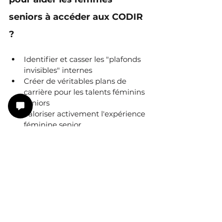
seniors à accéder aux CODIR 
?
Identifier et casser les "plafonds 
invisibles" internes
Créer de véritables plans de 
carrière pour les talents féminins 
séniors
Valoriser activement l'expérience 
féminine senior
Adapter les modes de travail aux 
besoins des femmes seniors
Développer des réseaux de 
soutien et de visibilité pour les 
femmes séniors
Prêt à faire des femmes 