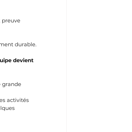
t preuve 
ement durable.
uipe devient 
e grande 
s activités 
lques 