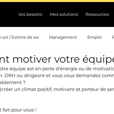
Vos besoins
Mes solutions
Ressources
 soi / Estime de soi
Management
Emploi
 motiver votre équip
ts
Intelligence collective
Efficacité / Performanc
tre équipe est en perte d'énergie ou de motivati
r, DRH ou dirigeant et vous vous demandez comm
Conduite de changement / QVCT
Emotions / Energi
ablement ?
)créer un climat positif, motivant et porteur de se
ion
Actualité
t fait pour vous !