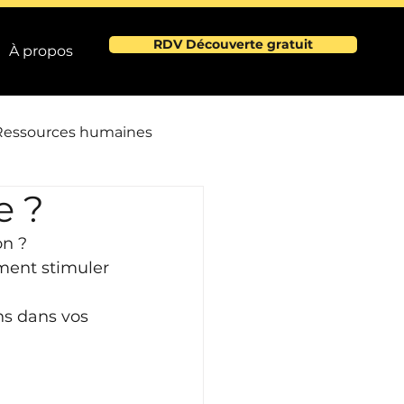
RDV Découverte gratuit
À propos
Ressources humaines
e ?
e
on ?
ent stimuler 
e
ns dans vos 