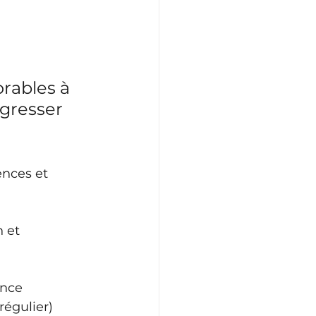
orables à 
ogresser 
ences et 
 et 
nce 
régulier) 