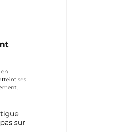
nt 
 en 
atteint ses 
gement, 
tigue 
 pas sur 