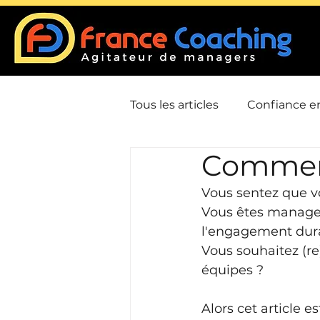
Tous les articles
Confiance en
Comment
Communication
Confli
Vous sentez que vo
Vous êtes manage
Leadership / Charisme
l'engagement dur
Vous souhaitez (re
équipes ?
Gestion du temps / Priorisat
Alors cet article es