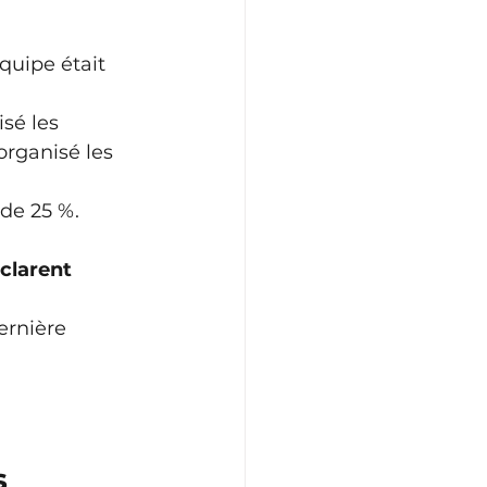
quipe était 
sé les 
rganisé les 
de 25 %.
clarent 
ernière 
s 