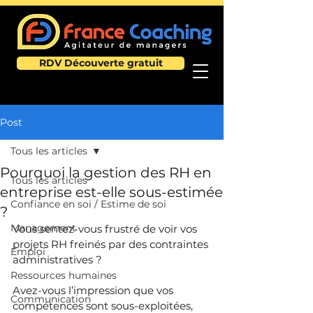
RDV Découverte gratuit
Post
Tous les articles
Pourquoi la gestion des RH en
Tous les articles
entreprise est-elle sous-estimée
Confiance en soi / Estime de soi
?
Management
Vous sentez-vous frustré de voir vos 
projets RH freinés par des contraintes 
Emploi
administratives ?
Ressources humaines
Avez-vous l’impression que vos 
Communication
compétences sont sous-exploitées, 