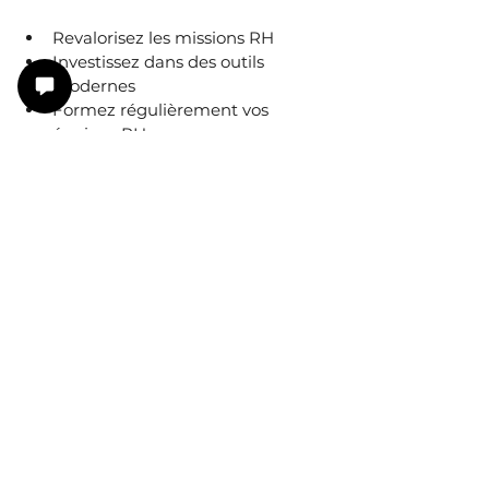
Revalorisez les missions RH
Investissez dans des outils 
modernes
Formez régulièrement vos 
équipes RH
Automatisez les tâches répétitives
Faites des RH un partenaire 
stratégique
Besoin d'aide pour 
transformer vos RH en levier 
stratégique 
?
Le changement commence avec des 
décisions simples mais ambitieuses.
N'hésitez pas à faire appel à mes 