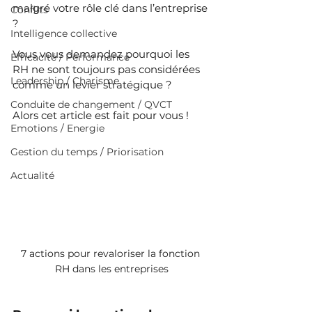
malgré votre rôle clé dans l’entreprise 
Conflits
?
Intelligence collective
Vous vous demandez pourquoi les 
Efficacité / Performance
RH ne sont toujours pas considérées 
Leadership / Charisme
comme un levier stratégique ?
Conduite de changement / QVCT
Alors cet article est fait pour vous !
Emotions / Energie
Gestion du temps / Priorisation
Actualité
7 actions pour revaloriser la fonction 
RH dans les entreprises