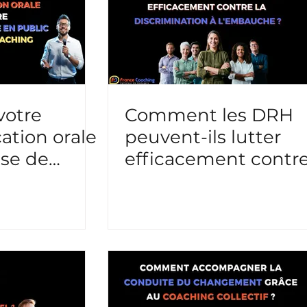
ns / Energie
votre
Comment les DRH
tion orale
peuvent-ils lutter
ise de
efficacement contr
public
la discrimination à
coaching
l'embauche ?