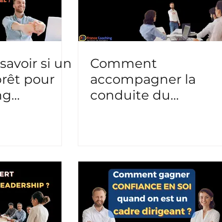
avoir si un
Comment
prêt pour
accompagner la
ng
conduite du
nel ?
changement grâce
au coaching collecti
?