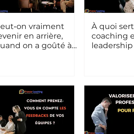
eut‑on vraiment
À quoi ser
evenir en arrière,
coaching 
uand on a goûté à
leadership
’entrepreneuriat ?