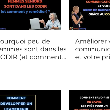
arisme
Conduite de changement / QVCT
Emotio
/ Priorisation
Actualité
ourquoi peu de
Améliorer 
emmes sont dans les
communica
ODIR (et comment
et votre pr
 remédier) ?
parole en 
grâce au 