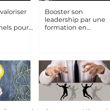
aloriser
Booster son
leadership par une
nels pour
formation en
management et sof
skills ?