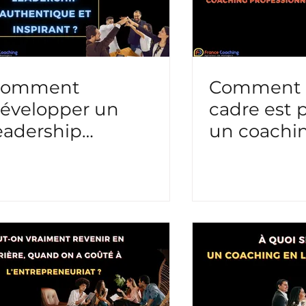
Comment
Comment s
évelopper un
cadre est 
eadership
un coachi
uthentique et
profession
nspirant ?