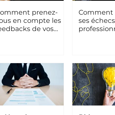
omment prenez-
Comment v
ous en compte les
ses échecs
eedbacks de vos
profession
quipes ?
rebondir ?