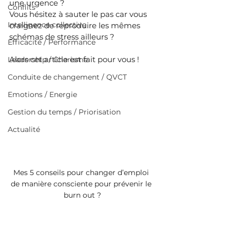
une urgence ?
Conflits
Vous hésitez à sauter le pas car vous 
Intelligence collective
craignez de reproduire les mêmes 
schémas de stress ailleurs ?
Efficacité / Performance
Alors cet article est fait pour vous !
Leadership / Charisme
Conduite de changement / QVCT
Emotions / Energie
Gestion du temps / Priorisation
Actualité
Mes 5 conseils pour changer d’emploi 
de manière consciente pour prévenir le 
burn out ?