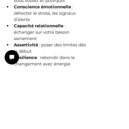
vous voulez et pourquoi
Conscience émotionnelle
 : 
détecter le stress, les signaux 
d’alerte
Capacité relationnelle
 : 
échanger sur votre besoin 
sainement
Assertivité
 : poser des limites dès 
le début
Résilience
 : rebondir dans le 
changement avec énergie
En bref : Que dois-je savoir 
pour réussir une transition 
vers un emploi préservant du 
burn out ?