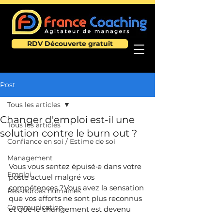
RDV Découverte gratuit
Post
Tous les articles
Changer d'emploi est-il une
Tous les articles
solution contre le burn out ?
Confiance en soi / Estime de soi
Management
Vous vous sentez épuisé·e dans votre 
Emploi
poste actuel malgré vos 
compétences ?Vous avez la sensation 
Ressources humaines
que vos efforts ne sont plus reconnus 
Communication
et que le changement est devenu 