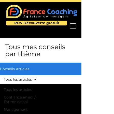
RDV Découverte gratuit
Tous mes conseils
par thème
Conseils Articles
Tous les articles
Tous les articles
Confiance en soi /
Estime de soi
Management