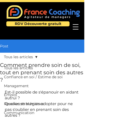
RDV Découverte gratuit
Post
Tous les articles
Comment prendre soin de soi,
Tous les articles
tout en prenant soin des autres
Confiance en soi / Estime de soi
?
Management
Est-il possible de s'épanouir en aidant 
Emploi
autrui ? 
Quelles stratégies adopter pour ne 
Ressources humaines
pas s'oublier en prenant soin des 
Communication
autres ? 