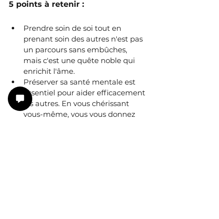
5 points à retenir :
Prendre soin de soi tout en 
prenant soin des autres n'est pas 
un parcours sans embûches, 
mais c'est une quête noble qui 
enrichit l'âme. 
Préserver sa santé mentale est 
essentiel pour aider efficacement 
les autres. En vous chérissant 
vous-même, vous vous donnez 
les moyens de briller pour 
éclairer les autres.
Écoutez vos besoins et fixez des 
limites saines.
Trouvez ce qui vous ressource et 
pratiquez la gratitude.
Entourez-vous de personnes 
positives et qui vous aident à ne 
pas vous oublier au quotidien et 