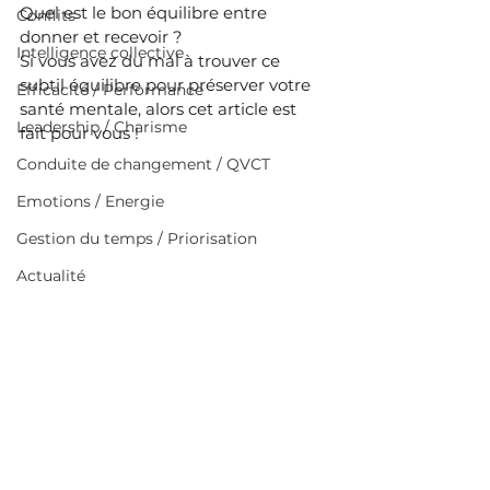
Quel est le bon équilibre entre 
Conflits
donner et recevoir ?
Intelligence collective
Si vous avez du mal à trouver ce 
subtil équilibre pour préserver votre 
Efficacité / Performance
santé mentale, alors cet article est 
Leadership / Charisme
fait pour vous !
Conduite de changement / QVCT
Emotions / Energie
Gestion du temps / Priorisation
Actualité