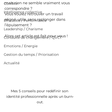
mais rien ne semble vraiment vous 
Conflits
correspondre ?
Intelligence collective
Vous voulez retrouver un travail 
aligné, utile, sans replonger dans 
Efficacité / Performance
l’épuisement ?
Leadership / Charisme
Alors cet article est fait pour vous !
Conduite de changement / QVCT
Emotions / Energie
Gestion du temps / Priorisation
Actualité
Mes 5 conseils pour redéfinir son 
identité professionnelle après un burn-
out.