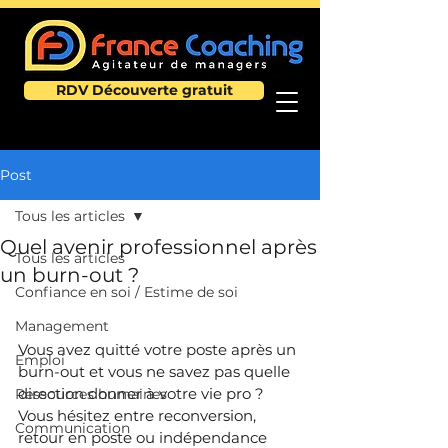
RDV Découverte gratuit
Post
Tous les articles
Quel avenir professionnel après
Tous les articles
un burn-out ?
Confiance en soi / Estime de soi
Management
Vous avez quitté votre poste après un 
Emploi
burn-out et vous ne savez pas quelle 
direction donner à votre vie pro ?
Ressources humaines
Vous hésitez entre reconversion, 
Communication
retour en poste ou indépendance 