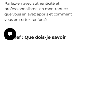
Parlez-en avec authenticité et 
professionnalisme, en montrant ce 
que vous en avez appris et comment 
vous en sortez renforcé.
En bref : Que dois-je savoir 
pour choisir mon futur 
professionnel après un burn-
out ?
Faites le bilan de ce qui vous a 
conduit au burn-out
Identifiez vos talents naturels et 
moteurs de plaisir
Redéfinissez vos nouveaux 
critères non-négociables
Testez vos idées avant de 