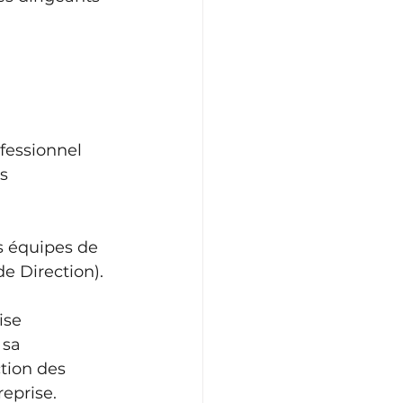
fessionnel 
s 
s équipes de 
 Direction). 
ise 
 sa 
tion des 
eprise.