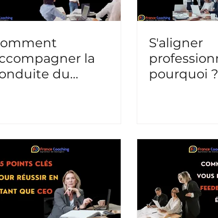
Comment
S'aligner
ccompagner la
profession
onduite du
pourquoi 
hangement grâce
?
u coaching collectif