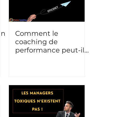
un
Comment le
coaching de
performance peut-il
transformer votre
efficacité
professionnelle ?