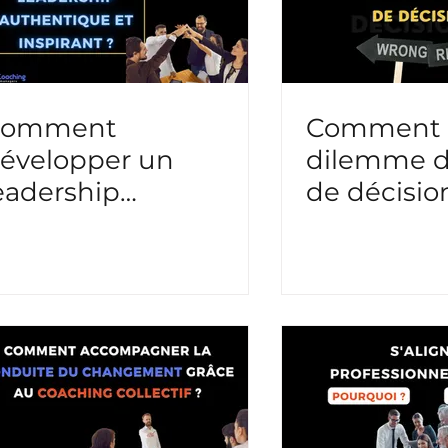
Comment
Comment s
évelopper un
dilemme de
eadership
de décisio
uthentique et
nspirant ?