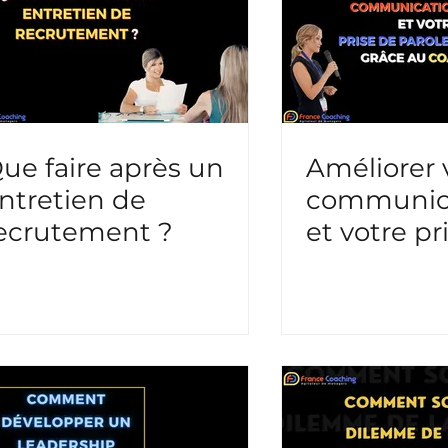
arisme
Conduite de changement / QVCT
Emotio
/ Priorisation
Actualité
ue faire après un
Améliorer 
ntretien de
communica
ecrutement ?
et votre pr
parole en 
grâce au 