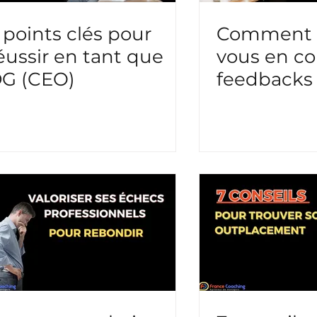
 points clés pour
Comment 
éussir en tant que
vous en co
G (CEO)
feedbacks 
équipes ?