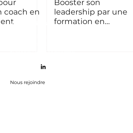
 pour
Booster son
n coach en
leadership par une
ent
formation en
Informations
management et sof
Mentions légales
skills ?
Politique de cookies
Politique de confidentialité
Conditions d'utilisation et de vente
Contact
07 83 72 28 24
contact@francecoaching.com
Nous rejoindre