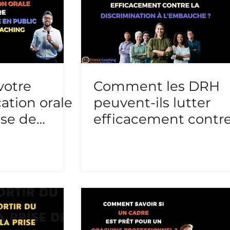
ns / Energie
votre
Comment les DRH
tion orale
peuvent-ils lutter
ise de
efficacement contr
public
la discrimination à
coaching
l'embauche ?