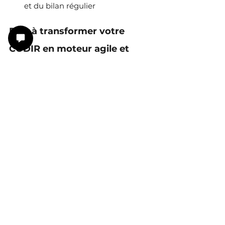
et du bilan régulier
Prêt à transformer votre 
CODIR en moteur agile et 
performant de votre 
entreprise ?
Vous pouvez renforcer l'efficacité, 
l'engagement et l'agilité de votre 
Comité de Direction grâce au 
coaching collectif
Besoin d'aide pour dynamiser et 
booster votre CODIR ?
Réservez sans attendre votre 