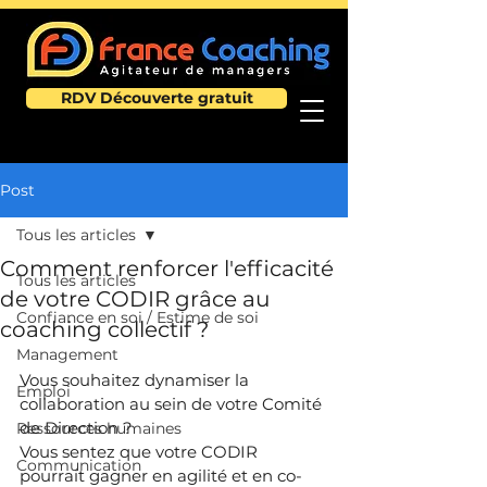
RDV Découverte gratuit
Post
Tous les articles
Comment renforcer l'efficacité
Tous les articles
de votre CODIR grâce au
Confiance en soi / Estime de soi
coaching collectif ?
Management
Vous souhaitez dynamiser la 
Emploi
collaboration au sein de votre Comité 
de Direction ?
Ressources humaines
Vous sentez que votre CODIR 
Communication
pourrait gagner en agilité et en co-