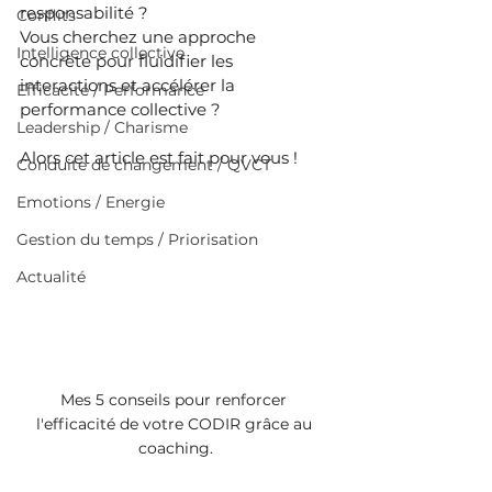
responsabilité ?
Conflits
Vous cherchez une approche 
Intelligence collective
concrète pour fluidifier les 
interactions et accélérer la 
Efficacité / Performance
performance collective ?
Leadership / Charisme
Alors cet article est fait pour vous !
Conduite de changement / QVCT
Emotions / Energie
Gestion du temps / Priorisation
Actualité
Mes 5 conseils pour renforcer 
l'efficacité de votre CODIR grâce au 
coaching.