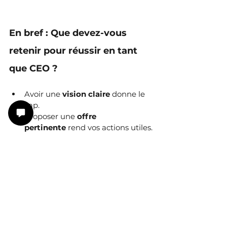
En bref : Que devez-vous 
retenir pour réussir en tant 
que CEO ?
Avoir une 
vision claire
 donne le 
cap.
Proposer une 
offre 
pertinente
 rend vos actions utiles.
Développer une 
communication 
juste
 assure visibilité et confiance.
Construire une 
équipe 
engagée
 multiplie vos forces.
Mettre en place des 
process 
robustes
 libère votre énergie 
pour ce qui compte.