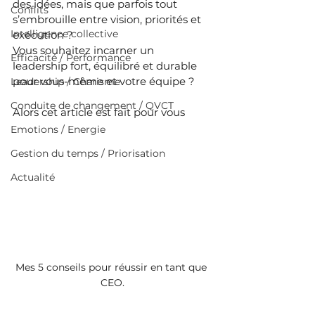
des idées, mais que parfois tout 
Conflits
s’embrouille entre vision, priorités et 
Intelligence collective
exécution ?
Vous souhaitez incarner un 
Efficacité / Performance
leadership fort, équilibré et durable 
pour vous-même et votre équipe ?
Leadership / Charisme
Conduite de changement / QVCT
Alors cet article est fait pour vous
Emotions / Energie
Gestion du temps / Priorisation
Actualité
Mes 5 conseils pour réussir en tant que 
CEO.