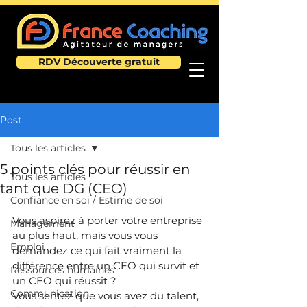
RDV Découverte gratuit
Post
Tous les articles
5 points clés pour réussir en
Tous les articles
tant que DG (CEO)
Confiance en soi / Estime de soi
Vous aspirez à porter votre entreprise 
Management
au plus haut, mais vous vous 
Emploi
demandez ce qui fait vraiment la 
différence entre un CEO qui survit et 
Ressources humaines
un CEO qui réussit ?
Communication
Vous sentez que vous avez du talent, 