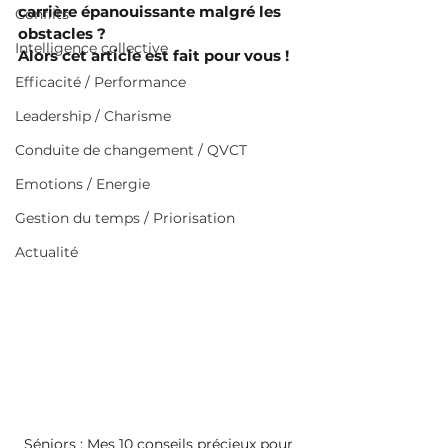
carrière épanouissante malgré les 
Conflits
obstacles ?
Intelligence collective
Alors cet article est fait pour vous !
Efficacité / Performance
Leadership / Charisme
Conduite de changement / QVCT
Emotions / Energie
Gestion du temps / Priorisation
Actualité
Séniors : Mes 10 conseils précieux pour 