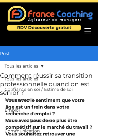
RDV Découverte gratuit
Post
Tous les articles
Comment réussir sa transition
Tous les articles
professionnelle quand on est
Confiance en soi / Estime de soi
sénior ?
Management
Vous avez le sentiment que votre 
âge est un frein dans votre 
Emploi
recherche d'emploi ?
Vous avez peur de ne plus être 
Ressources humaines
compétitif sur le marché du travail ?
Communication
Vous souhaitez retrouver une 