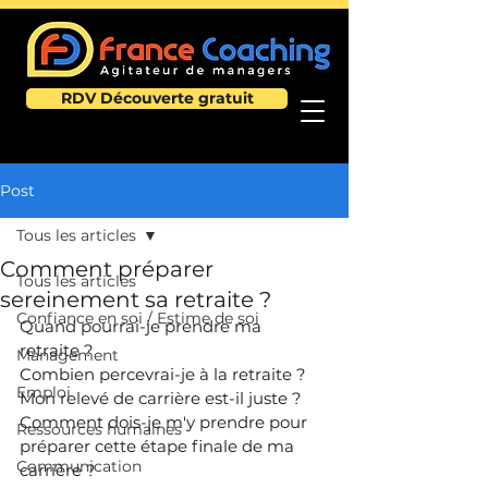
RDV Découverte gratuit
Post
Tous les articles
Comment préparer
Tous les articles
sereinement sa retraite ?
Confiance en soi / Estime de soi
Quand pourrai-je prendre ma 
retraite ?
Management
Combien percevrai-je à la retraite ?
Emploi
Mon relevé de carrière est-il juste ?
Comment dois-je m'y prendre pour 
Ressources humaines
préparer cette étape finale de ma 
Communication
carrière ?