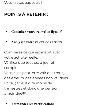
Vous n’êtes pas seuls !
POINTS À RETENIR :  
𝐂𝐨𝐧𝐬𝐮𝐥𝐭𝐞𝐳 𝐯𝐨𝐭𝐫𝐞 𝐫𝐞𝐥𝐞𝐯𝐞́ 𝐞𝐧 𝐥𝐢𝐠𝐧𝐞 🔎 
𝐀𝐧𝐚𝐥𝐲𝐬𝐞𝐳 𝐯𝐨𝐭𝐫𝐞 𝐫𝐞𝐥𝐞𝐯𝐞́ 𝐝𝐞 𝐜𝐚𝐫𝐫𝐢𝐞̀𝐫𝐞
Comparez ce qui est inscrit avec 
votre activité réelle. 
Vérifiez que tout est à jour et 
complet. 
Vous allez peut-être voir des trous, 
des erreurs, des années non validées.
Et ça, ça veut dire moins de 
trimestres et donc une pension 
amoindrie💸 
 𝐃𝐞𝐦𝐚𝐧𝐝𝐞𝐳 𝐥𝐞𝐬 𝐫𝐞𝐜𝐭𝐢𝐟𝐢𝐜𝐚𝐭𝐢𝐨𝐧𝐬 