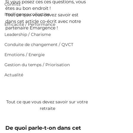
Si vous posez ces ces questions, vous 
Conflits
êtes au bon endroit !
Intelligence collective
Tout ce que vous devez savoir est 
dans cet article co-écrit avec notre 
Efficacité / Performance
partenaire Emargence !
Leadership / Charisme
Conduite de changement / QVCT
Emotions / Energie
Gestion du temps / Priorisation
Actualité
Tout ce que vous devez savoir sur votre 
retraite
De quoi parle-t-on dans cet 