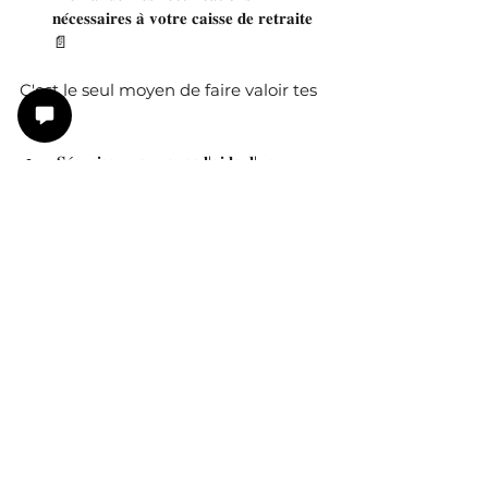
𝐧𝐞́𝐜𝐞𝐬𝐬𝐚𝐢𝐫𝐞𝐬 𝐚̀ 𝐯𝐨𝐭𝐫𝐞 𝐜𝐚𝐢𝐬𝐬𝐞 𝐝𝐞 𝐫𝐞𝐭𝐫𝐚𝐢𝐭𝐞 
📄 
C'est le seul moyen de faire valoir tes 
droits. 
 𝐒𝐞́𝐜𝐮𝐫𝐢𝐬𝐞𝐳-𝐯𝐨𝐮𝐬 𝐚𝐯𝐞𝐜 𝐥'𝐚𝐢𝐝𝐞 𝐝'𝐮𝐧 
𝐬𝐩𝐞́𝐜𝐢𝐚𝐥𝐢𝐬𝐭𝐞 𝐫𝐞𝐭𝐫𝐚𝐢𝐭𝐞
Assurez-vous de ne pas faire d'erreurs
Faites le point avec un conseiller et 
vérifiez l'exactitude de vos 
informations.
𝐏𝐫𝐞́𝐩𝐚𝐫𝐞𝐳 𝐯𝐨𝐭𝐫𝐞 𝐚𝐯𝐞𝐧𝐢𝐫 𝐝𝐞̀𝐬 𝐦𝐚𝐢𝐧𝐭𝐞𝐧𝐚𝐧𝐭
Assurez-vous un avenir serein à 
travers la mise en place de produits 
complémentaires.