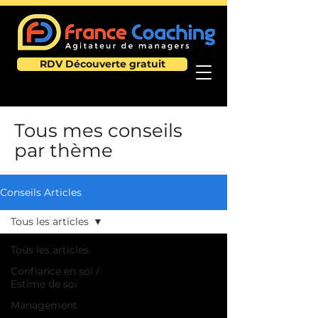
RDV Découverte gratuit
Tous mes conseils
par thème
Conseils Articles
Tous les articles
Tous les articles
Confiance en soi /
Estime de soi
Management