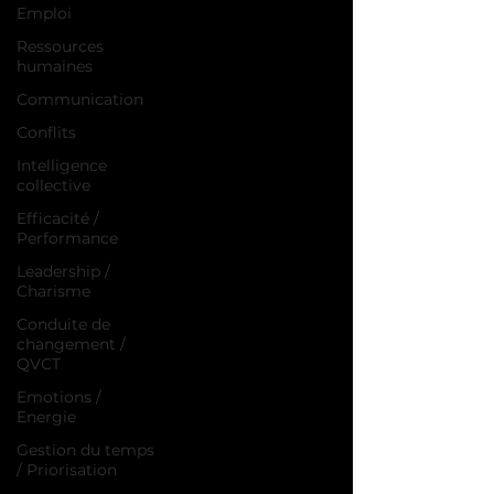
Emploi
Ressources
humaines
Communication
Conflits
Intelligence
collective
Efficacité /
Performance
Leadership /
Charisme
Conduite de
changement /
QVCT
Emotions /
Energie
Gestion du temps
/ Priorisation