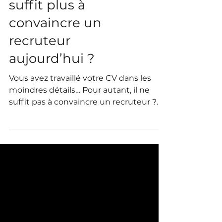
Pourquoi un CV ne
suffit plus à
convaincre un
recruteur
aujourd’hui ?
Vous avez travaillé votre CV dans les
moindres détails… Pour autant, il ne
suffit pas à convaincre un recruteur ?
Vous constatez que malgré un CV
travaillé, vous restez sans réponse ?
Vous cherchez comment compléter
votre CV avec d’autres leviers pour
gagner en visibilité et légitimité ?