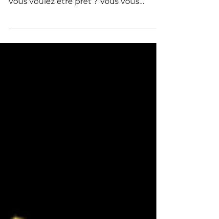
Vous passez bientôt un entretien de
recrutement en visioconférence et
vous voulez être prêt ? Vous vous
demandez comment réussir un
entretien d’embauche à distance sans
perdre en impact ? Vous cherchez
comment créer du lien et convaincre
un recruteur même derrière un écran ?