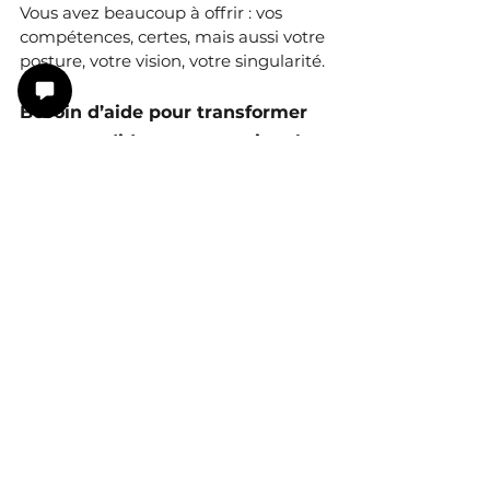
Vous avez beaucoup à offrir : vos 
compétences, certes, mais aussi votre 
posture, votre vision, votre singularité.
Besoin d’aide pour transformer 
votre candidature et captiver les 
recruteurs dès la première 
interaction ?
Réservez sans attendre votre 
RDV Découverte gratuit avec 
moi :