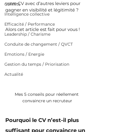
votre CV avec d’autres leviers pour 
Conflits
gagner en visibilité et légitimité ?
Intelligence collective
Efficacité / Performance
Alors cet article est fait pour vous !
Leadership / Charisme
Conduite de changement / QVCT
Emotions / Energie
Gestion du temps / Priorisation
Actualité
Mes 5 conseils pour réellement 
convaincre un recruteur
Pourquoi le CV n’est-il plus 
suffisant pour convaincre un 