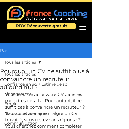
RDV Découverte gratuit
Post
Tous les articles
Pourquoi un CV ne suffit plus à
Tous les articles
convaincre un recruteur
Confiance en soi / Estime de soi
aujourd’hui ?
Management
Vous avez travaillé votre CV dans les 
moindres détails… Pour autant, il ne 
Emploi
suffit pas à convaincre un recruteur ?
Vous constatez que malgré un CV 
Ressources humaines
travaillé, vous restez sans réponse ?
Communication
Vous cherchez comment compléter 