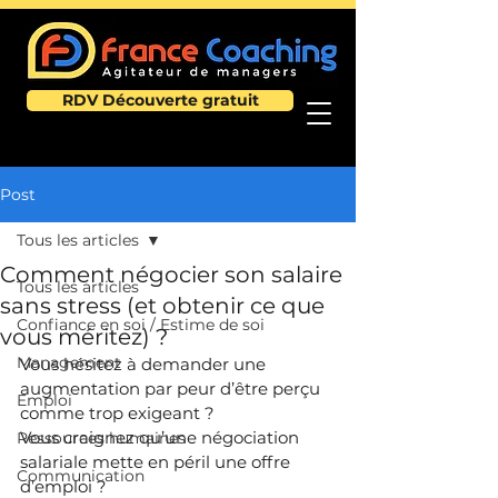
RDV Découverte gratuit
Post
Tous les articles
Comment négocier son salaire
Tous les articles
sans stress (et obtenir ce que
Confiance en soi / Estime de soi
vous méritez) ?
Management
Vous hésitez à demander une 
augmentation par peur d’être perçu 
Emploi
comme trop exigeant ?
Vous craignez qu’une négociation 
Ressources humaines
salariale mette en péril une offre 
Communication
d’emploi ?