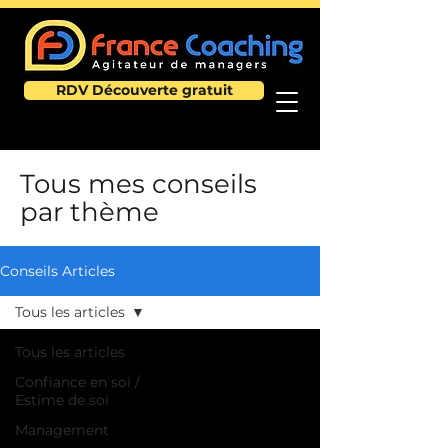
RDV Découverte gratuit
Tous mes conseils
par thème
Conseils Articles
Tous les articles
Tous les articles
Confiance en soi /
Estime de soi
Management