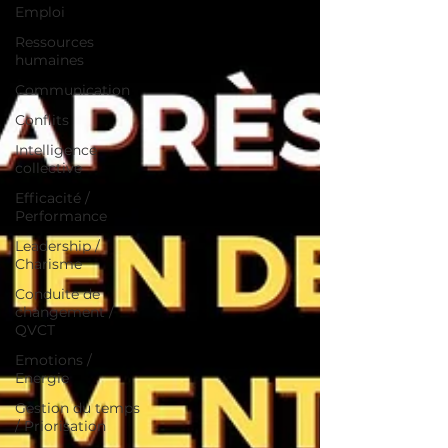
Emploi
Ressources
humaines
Communication
Conflits
Intelligence
collective
Efficacité /
Performance
Leadership /
Charisme
Conduite de
changement /
QVCT
Emotions /
Energie
Gestion du temps
/ Priorisation