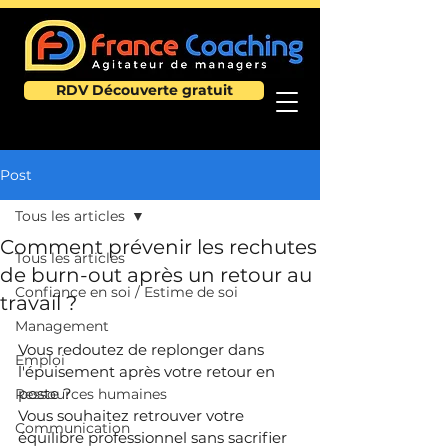
RDV Découverte gratuit
Post
Tous les articles
Comment prévenir les rechutes
Tous les articles
de burn-out après un retour au
Confiance en soi / Estime de soi
travail ?
Management
Vous redoutez de replonger dans 
Emploi
l'épuisement après votre retour en 
poste ?
Ressources humaines
Vous souhaitez retrouver votre 
Communication
équilibre professionnel sans sacrifier 