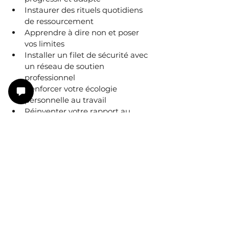
Instaurer des rituels quotidiens 
de ressourcement
Apprendre à dire non et poser 
vos limites
Installer un filet de sécurité avec 
un réseau de soutien 
professionnel
Renforcer votre écologie 
personnelle au travail
Réinventer votre rapport au 
travail avec une boussole 
intérieure
Prêt à revenir au travail en 
équilibre et en confiance 
durablement ?