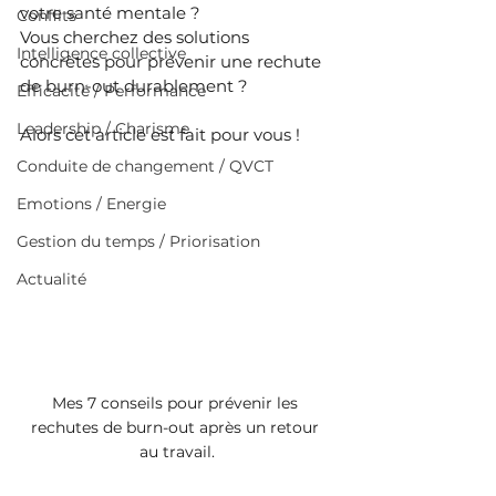
votre santé mentale ?
Conflits
Vous cherchez des solutions 
Intelligence collective
concrètes pour prévenir une rechute 
de burn-out durablement ?
Efficacité / Performance
Leadership / Charisme
Alors cet article est fait pour vous !
Conduite de changement / QVCT
Emotions / Energie
Gestion du temps / Priorisation
Actualité
Mes 7 conseils pour prévenir les 
rechutes de burn-out après un retour 
au travail.