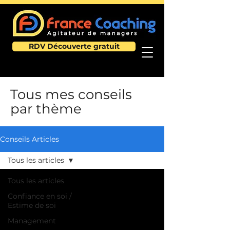
RDV Découverte gratuit
Tous mes conseils
par thème
Conseils Articles
Tous les articles
Tous les articles
Confiance en soi /
Estime de soi
Management