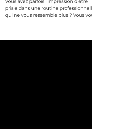
deux ?
Vous avez parfois l’impression d’être
pris·e dans une routine professionnelle
qui ne vous ressemble plus ? Vous vous
demandez si ce que vous faites a
encore du sens ou si vous le faites
uniquement "parce qu’il faut" ? Vous
aimeriez retrouver de l’élan, de la clarté
et du plaisir dans votre quotidien
professionnel ?