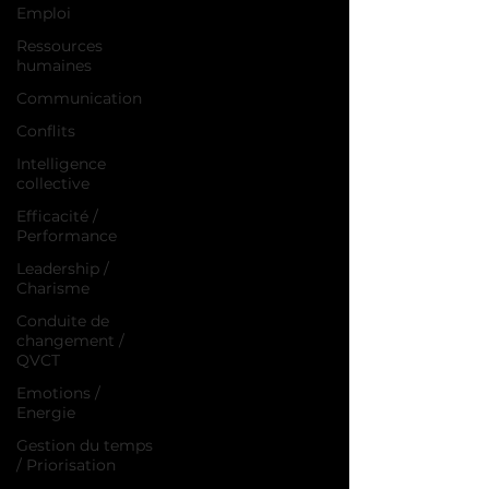
Emploi
Ressources
humaines
Communication
Conflits
Intelligence
collective
Efficacité /
Performance
Leadership /
Charisme
Conduite de
changement /
QVCT
Emotions /
Energie
Gestion du temps
/ Priorisation