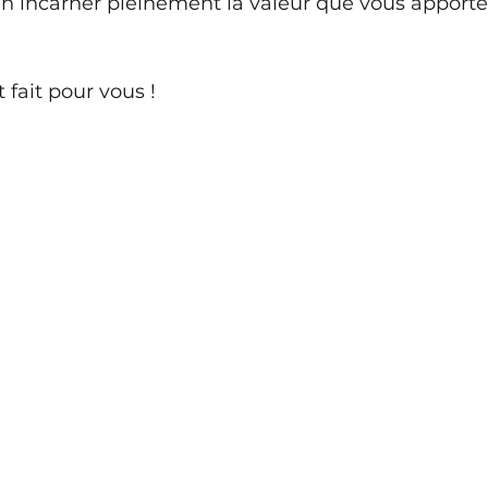
n incarner pleinement la valeur que vous apportez
t fait pour vous !