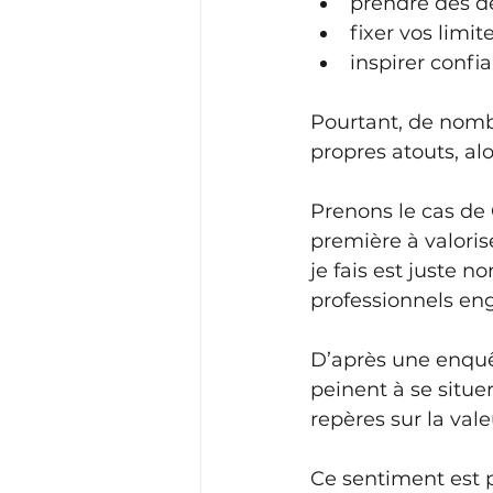
prendre des dé
fixer vos limite
inspirer confi
Pourtant, de nomb
propres atouts, al
Prenons le cas de 
première à valoris
je fais est juste no
professionnels en
D’après une enquê
peinent à se situ
repères sur la val
Ce sentiment est p