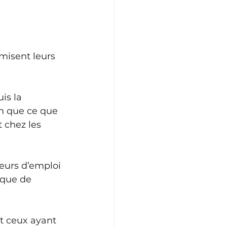
misent leurs 
is la 
on que ce que 
t chez les 
eurs d’emploi 
nque de 
et ceux ayant 