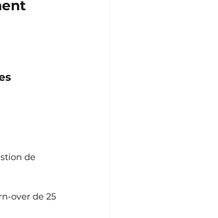
ent 
tes
stion de 
rn-over de 25 