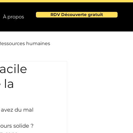
RDV Découverte gratuit
À propos
Ressources humaines
acile
e
 la
e
s avez du mal 
ours solide ?