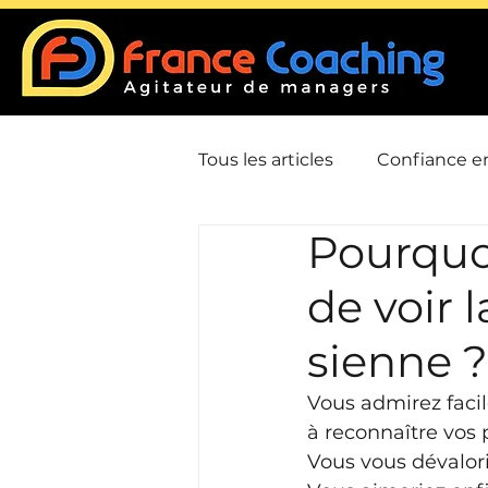
Tous les articles
Confiance en
Pourquoi
Communication
Confli
de voir 
Leadership / Charisme
sienne ?
Vous admirez facil
Gestion du temps / Priorisat
à reconnaître vos 
Vous vous dévalori