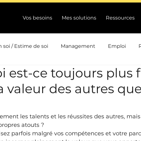
Vos besoins
Mes solutions
Ressources
 soi / Estime de soi
Management
Emploi
 est-ce toujours plus f
ts
Intelligence collective
Efficacité / Performanc
la valeur des autres que
Conduite de changement / QVCT
Emotions / Energi
ement les talents et les réussites des autres, mai
ion
Actualité
propres atouts ?
sez parfois malgré vos compétences et votre parc