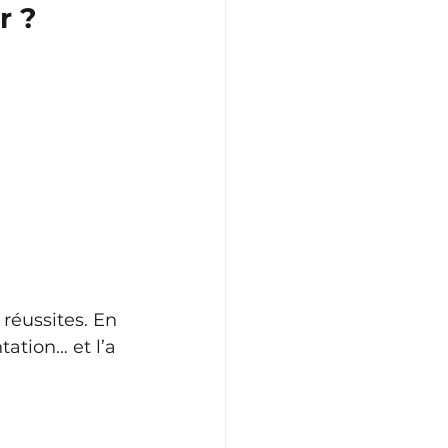
r ?
réussites. En 
ation… et l’a 