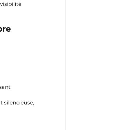
isibilité.
pre 
sant
 silencieuse, 