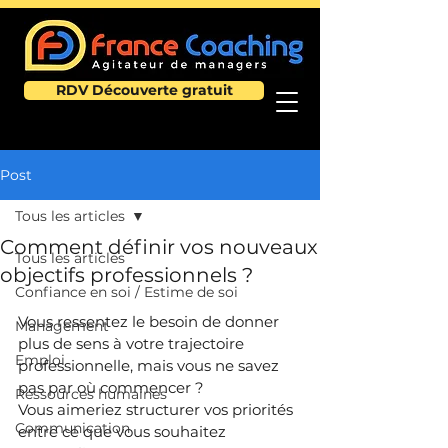
RDV Découverte gratuit
Post
Tous les articles
Comment définir vos nouveaux
Tous les articles
objectifs professionnels ?
Confiance en soi / Estime de soi
Vous ressentez le besoin de donner 
Management
plus de sens à votre trajectoire 
Emploi
professionnelle, mais vous ne savez 
pas par où commencer ?
Ressources humaines
Vous aimeriez structurer vos priorités 
Communication
entre ce que vous souhaitez 