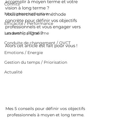
accomplir à moyen terme et votre 
Conflits
vision à long terme ?
Intelligence collective
Vous cherchez une méthode 
concrète pour définir vos objectifs 
Efficacité / Performance
professionnels et vous engager vers 
un avenir aligné ?
Leadership / Charisme
Conduite de changement / QVCT
Alors cet article est fait pour vous !
Emotions / Energie
Gestion du temps / Priorisation
Actualité
Mes 5 conseils pour définir vos objectifs 
professionnels à moyen et long terme.