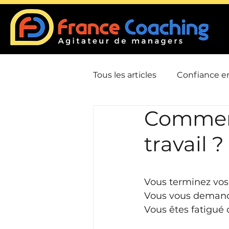
Tous les articles
Confiance en
Comment
Communication
Confli
travail ?
Leadership / Charisme
Vous terminez vos 
Vous vous demandez
Gestion du temps / Priorisat
Vous êtes fatigué d