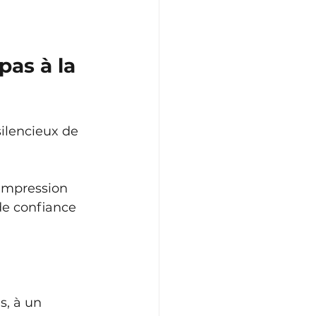
pas à la 
silencieux de 
 impression 
de confiance 
, à un 