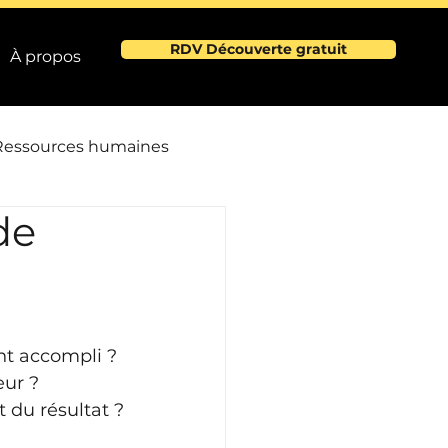
RDV Découverte gratuit
À propos
Ressources humaines
de
e
e
nt accompli ?
eur ?
t du résultat ?