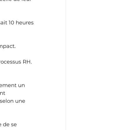
ait 10 heures 
mpact. 
rocessus RH. 
lement un 
nt 
selon une 
e de se 