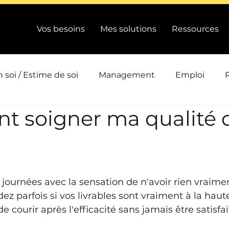
Vos besoins
Mes solutions
Ressources
 soi / Estime de soi
Management
Emploi
 soigner ma qualité 
ts
Intelligence collective
Efficacité / Performanc
Conduite de changement / QVCT
Emotions / Energi
journées avec la sensation de n'avoir rien vraime
 parfois si vos livrables sont vraiment à la haut
ion
Actualité
e courir après l'efficacité sans jamais être satisfai