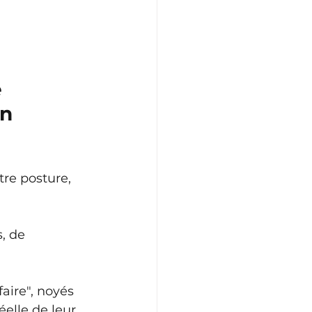
 
n 
re posture, 
, de 
aire", noyés 
elle de leur 