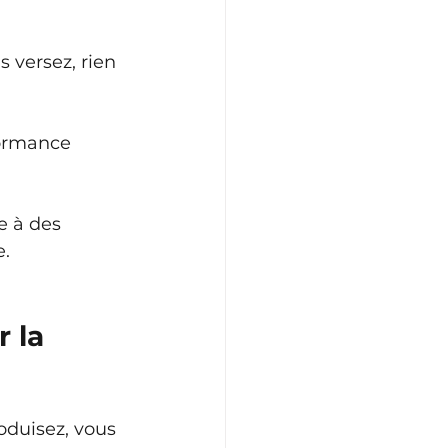
 versez, rien 
formance 
e à des 
e.
 la 
oduisez, vous 