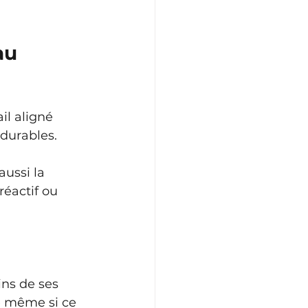
au 
il aligné 
 durables.
aussi la 
réactif ou 
ins de ses 
té même si ce 